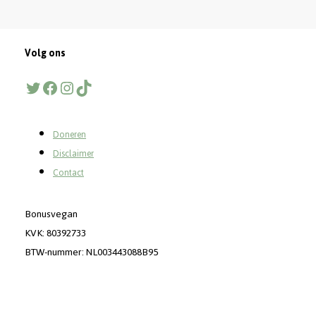
Volg ons
Twitter
Facebook
Instagram
TikTok
Doneren
Disclaimer
Contact
Bonusvegan
KVK: 80392733
BTW-nummer: NL003443088B95