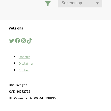
Volg ons
Twitter
Facebook
Instagram
TikTok
Doneren
Disclaimer
Contact
Bonusvegan
KVK: 80392733
BTW-nummer: NL003443088B95