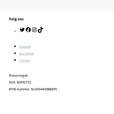
Volg ons
Twitter
Facebook
Instagram
TikTok
Doneren
Disclaimer
Contact
Bonusvegan
KVK: 80392733
BTW-nummer: NL003443088B95