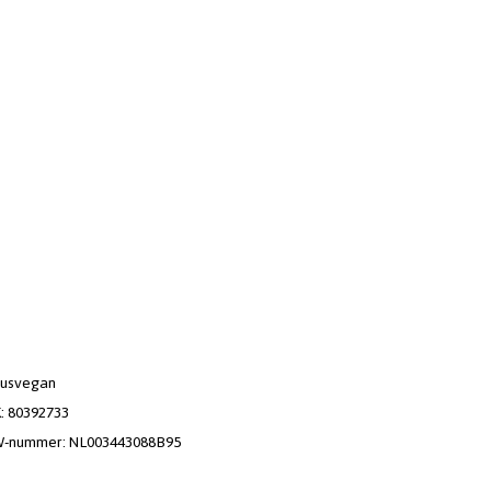
usvegan
: 80392733
-nummer: NL003443088B95