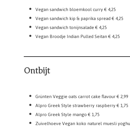
Vegan sandwich bloemkool curry € 4,25
Vegan sandwich kip & paprika spread € 4,25
Vegan sandwich tonijnsalade € 4,25
Vegan Broodje Indian Pulled Seitan € 4,25
Ontbijt
Grünten Veggie oats carrot cake flavour € 2,99
Alpro Greek Style strawberry raspberry € 1,75
Alpro Greek Style mango € 1,75
Zuivelhoeve Vegan koko naturel muesli yoghur