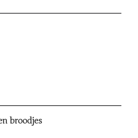
en broodjes
dian Pulled Seitan Ingrediënten
e Indian Pulled Seitan BUMI