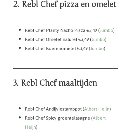
2. Rebl Chef pizza en omelet
Rebl Chef Planty Nacho Pizza 3,49
Rebl Chef Planty Nacho Pizza €3,49 (
Jumbo
)
Rebl Chef Omelet naturel €3,49 (
Jumbo
)
Rebl Chef Boerenomelet €3,49 (
Jumbo
)
3. Rebl Chef maaltijden
Rebl Chef Spicy groentelasagne
Rebl Chef Andijviestamppot
Rebl Chef Andijviestamppot (
Albert Heijn
)
Rebl Chef Spicy groentelasagne (
Albert
Heijn
)