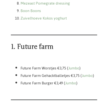
Mezeast Pomegrate dressing
Boon Boons
Zuivelhoeve Kokos yoghurt
1. Future farm
Future Farm Gehacktballetjes 3,75
Future Farm Sausage €3,75
Future Farm Burger €3,49
Future Farm Worstjes €3,75 (
Jumbo
)
Future Farm Gehacktballetjes €3,75 (
Jumbo
)
Future Farm Burger €3,49 (
Jumbo
)