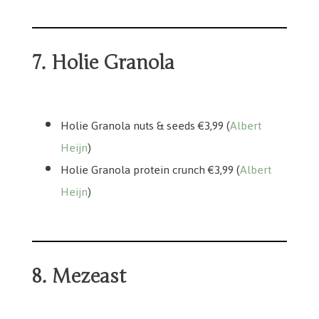
7. Holie Granola
Holie Granola protein crunch 3,99
Holie Granola nuts & seeds 3,99
Holie Granola nuts & seeds €3,99 (
Albert
Heijn
)
Holie Granola protein crunch €3,99 (
Albert
Heijn
)
8. Mezeast
Mezeast Pomegranate saus 2,99