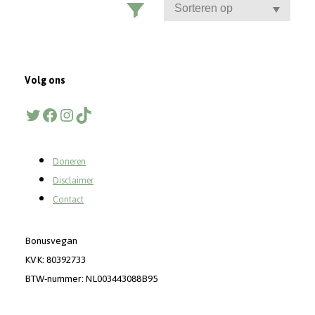
Volg ons
Twitter
Facebook
Instagram
TikTok
Doneren
Disclaimer
Contact
Bonusvegan
KVK: 80392733
BTW-nummer: NL003443088B95