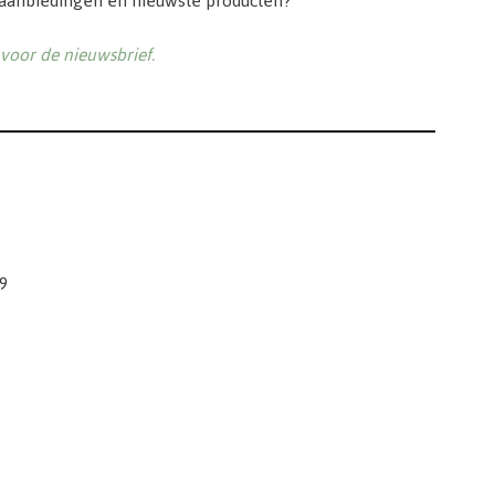
 aanbiedingen en nieuwste producten?
n voor de nieuwsbrief.
9