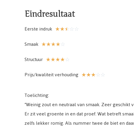
Eindresultaat​
Eerste indruk
☆
☆
☆
☆
☆
Smaak
☆
☆
☆
☆
☆
Structuur
☆
☆
☆
☆
☆
Prijs/kwaliteit verhouding
☆
☆
☆
☆
☆
Toelichting:
“Weinig zout en neutraal van smaak. Zeer geschikt 
Er zit veel groente in en dat proef. Wat betreft sma
zelfs lekker romig. Als nummer twee de biet en d