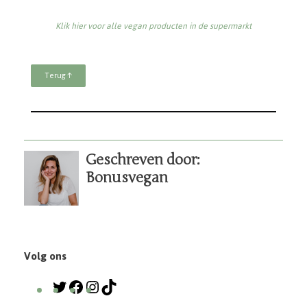
Bonusvegan
KVK: 80392733
BTW-nummer: NL003443088B95