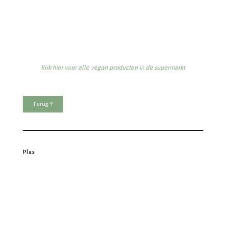
Plus
Klik hier voor alle vegan producten in de supermarkt
Terug ↑
Vomar
Klik hier voor alle vegan producten in de supermarkt
Terug ↑