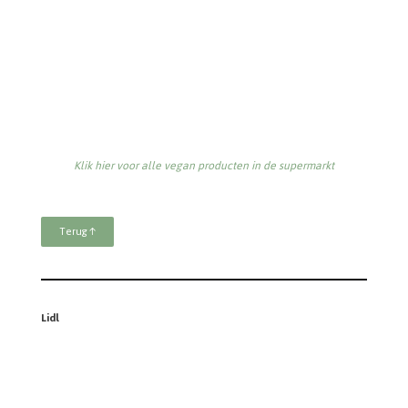
Klik hier voor alle vegan producten in de supermarkt
Terug ↑
Lidl
Klik hier voor alle vegan producten in de supermarkt
Terug ↑