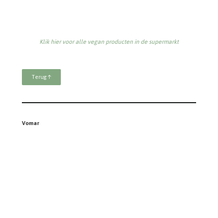
Geschreven door:
Bonusvegan
Volg ons
Doneren
Disclaimer
Contact