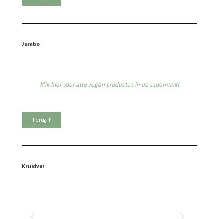
Jumbo
Klik hier voor alle vegan producten in de supermarkt
Terug ↑
Kruidvat
Klik hier voor alle vegan producten in de supermarkt