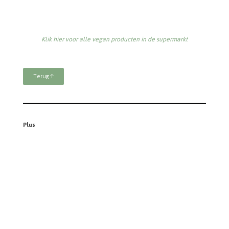
Klik hier voor alle vegan producten in de supermarkt
Terug ↑
Vomar
Klik hier voor alle vegan producten in de supermarkt
Terug ↑