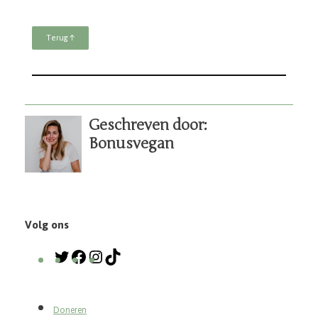
BTW-nummer: NL003443088B95