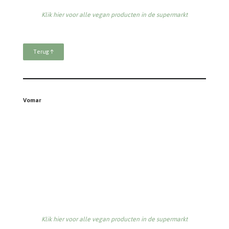
Geschreven door:
Bonusvegan
Volg ons
Doneren
Disclaimer
Contact
Bonusvegan
KVK: 80392733