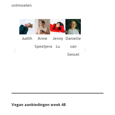
ontmoeten.
Judith
Anne
Jenny
Danielle
Anouk
Speetjens
Lu
van
Sluys
Gessel
Amy
W
Duinslaeg
E
Vegan aanbiedingen week 48