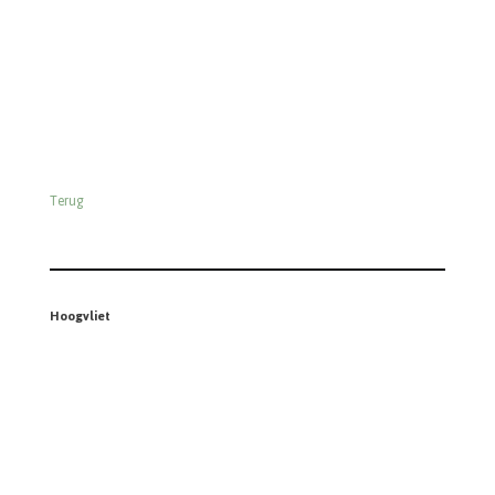
Terug
Hoogvliet
Terug
Jan Linders
Terug