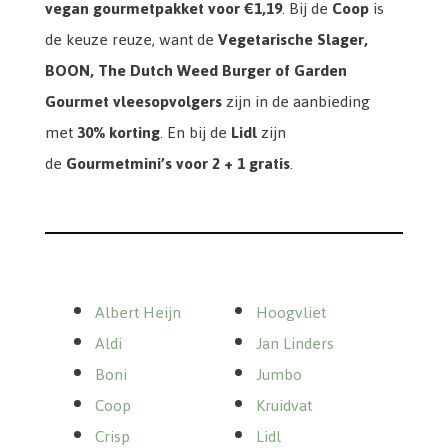
vegan gourmetpakket voor
€1,19
. Bij de
Coop
is
de keuze reuze, want d
e
Vegetarische Slager,
BOON, The Dutch Weed Burger of Garden
Gourmet vleesopvolgers
zijn in de aanbieding
met
30% korting
. En bij de
Lidl
zijn
de
Gourmetmini’s voor
2 + 1 gratis
.
Albert Heijn
Hoogvliet
Aldi
Jan Linders
Boni
Jumbo
Coop
Kruidvat
Crisp
Lidl