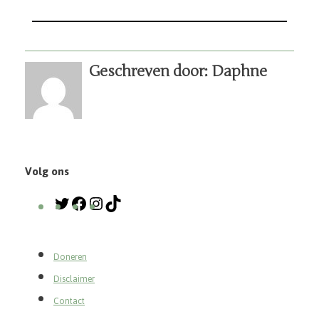
Bonusvegan
KVK: 80392733
BTW-nummer: NL003443088B95