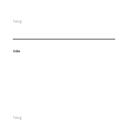
Picnic
Terug
Plusmarkt