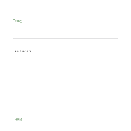
Jumbo
Terug
Kruidvat