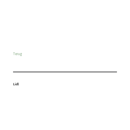
Terug
Odin
Terug