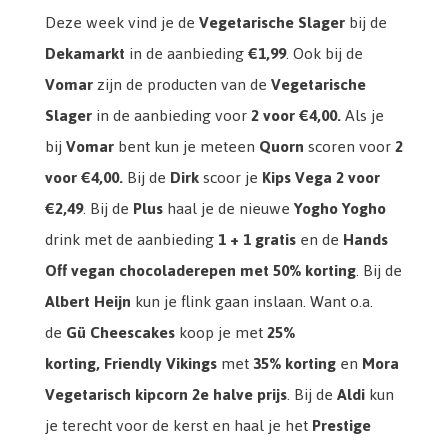
Deze week vind je de
Vegetarische Slager
bij de
Dekamarkt
in de aanbieding
€1,99
. Ook bij de
Vomar
zijn de producten van de
Vegetarische
Slager
in de aanbieding voor
2 voor €4,00.
Als je
bij
Vomar
bent kun je meteen
Quorn
scoren voor
2
voor €4,00.
Bij de
Dirk
scoor je
Kips Vega
2 voor
€2,49
. Bij de
Plus
haal je de nieuwe
Yogho Yogho
drink met de aanbieding
1 + 1 gratis
en de
Hands
Off vegan chocoladerepen met
50% korting
. Bij de
Albert Heijn
kun je flink gaan inslaan. Want o.a.
de
Gü Cheescakes
koop je met
25%
korting,
Friendly Vikings
met
35% korting
en
Mora
Vegetarisch kipcorn
2e halve prijs
. Bij de
Aldi
kun
je terecht voor de kerst en haal je het
Prestige