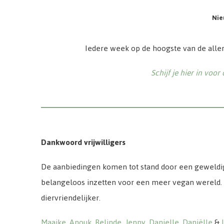
Nie
Iedere week op de hoogste van de alle
Schijf je hier in voor
Dankwoord vrijwilligers
De aanbiedingen komen tot stand door een geweld
belangeloos inzetten voor een meer vegan wereld.
diervriendelijker.
Maaike,
Anouk,
Relinde
,
Jenny
,
Danielle
,
Daniëlle
&