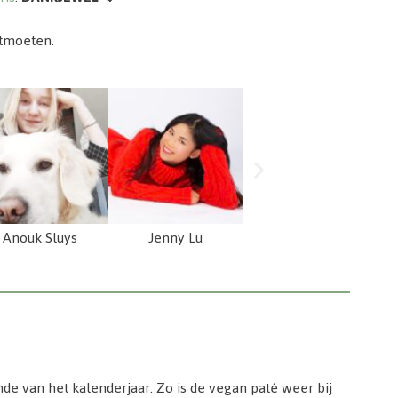
tmoeten.
D
Anouk Sluys
Jenny Lu
Danielle van Gessel
nde van het kalenderjaar. Zo is de vegan paté weer bij