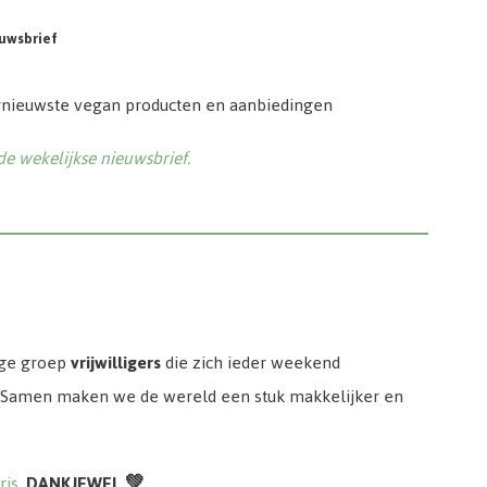
uwsbrief
rnieuwste vegan producten en aanbiedingen
 de wekelijkse nieuwsbrief.
ige groep
vrijwilligers
die zich ieder weekend
 Samen maken we de wereld een stuk makkelijker en
Iris
.
DANKJEWEL 💚