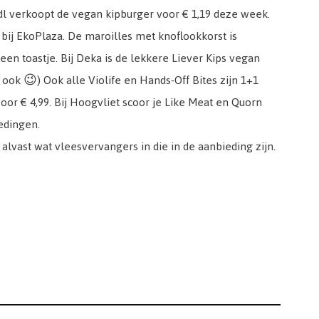
Lidl verkoopt de vegan kipburger voor € 1,19 deze week.
 bij EkoPlaza. De maroilles met knoflookkorst is
en toastje. Bij Deka is de lekkere Liever Kips vegan
 ook 😉) Ook alle Violife en Hands-Off Bites zijn 1+1
oor € 4,99. Bij Hoogvliet scoor je Like Meat en Quorn
iedingen.
alvast wat vleesvervangers in die in de aanbieding zijn.