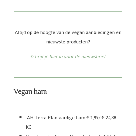
Altijd op de hoogte van de vegan aanbiedingen en
nieuwste producten?
Schrijf je hier in voor de nieuwsbrief.
Vegan ham
Vegetarische Slager Hamplackjes
AH Terra Plantaardige ham
Veggi Deli ham naturel
Heura York ham style
AH Terra Plantaardige ham € 1,99/ € 24,88
KG