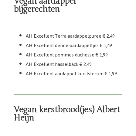
Vegan aardappel
bijgerechten
AH Excellent Aardappel kerststerren 1,79
AH Excellent Terra aardappelpuree
AH Excellent denne-aardappeltjes
AH Excellent pommes duchesse
AH Excellent hasselback
AH Excellent Terra aardappelpuree € 2,49
AH Excellent denne-aardappeltjes € 1,49
AH Excellent pommes duchesse € 1,99
AH Excellent hasselback € 2,49
AH Excellent aardappel kerststerren € 1,99
Vegan kerstbrood(jes) Albert
Heijn
AH Mini hamburger broodjes vegan
AH Excellent Kerstboombolletjes wit
AH Excellent Kerstvormbroodjes
AH Excellent Mini bus broodjes