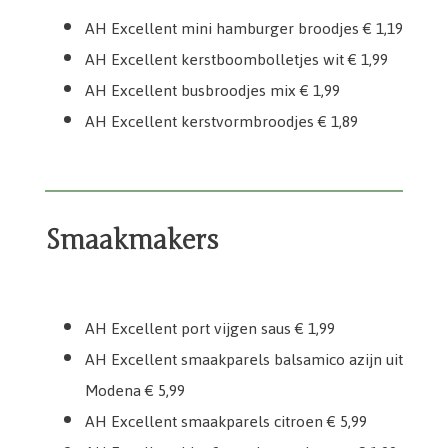
AH Excellent mini hamburger broodjes € 1,19
AH Excellent kerstboombolletjes wit € 1,99
AH Excellent busbroodjes mix € 1,99
AH Excellent kerstvormbroodjes € 1,89
Smaakmakers
AH Excellent smaakparels balsamico azijn uit Modena
AH Excellent rode ui & balsamico chutney
AH Excellent biet & cranberry chutney
AH Excellent smaakparels citroen
AH Excellent gluhwein chutney
AH Excellent port vijgen saus
AH Excellent port vijgen saus € 1,99
AH Excellent smaakparels balsamico azijn uit
Modena € 5,99
AH Excellent smaakparels citroen € 5,99