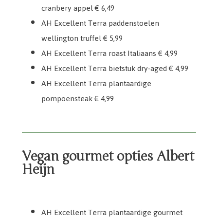
cranbery appel € 6,49
AH Excellent Terra paddenstoelen
wellington truffel € 5,99
AH Excellent Terra roast Italiaans € 4,99
AH Excellent Terra bietstuk dry-aged € 4,99
AH Excellent Terra plantaardige
pompoensteak € 4,99
Vegan gourmet opties Albert
Heijn
AH Excellent Terra mini zoete aardappel burgertjes
AH Excellent Terra plantaardige gourmet schotel
AH Excellent Terra plantaardige kerstboompjes
AH Excellent Terra plantaardige kipspiesjes
AH Excellent Terra plantaardige gourmet