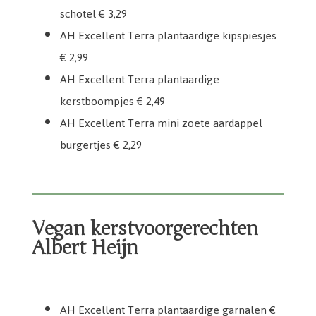
schotel € 3,29
AH Excellent Terra plantaardige kipspiesjes
€ 2,99
AH Excellent Terra plantaardige
kerstboompjes € 2,49
AH Excellent Terra mini zoete aardappel
burgertjes € 2,29
Vegan kerstvoorgerechten
Albert Heijn
AH Excellent mini bladerdeegbakjes kerstboomvorm
AH Excellent bladerdeegbakjes kerstboomvorm
AH Excellent mini hoorntje baslilicumsmaak
AH Excellent Terra plantaardige garnalen
AH Excellent Terra plantaardige coquilles
AH Excellent amuse cup rode biet
AH Excellent Terra plantaardige garnalen €