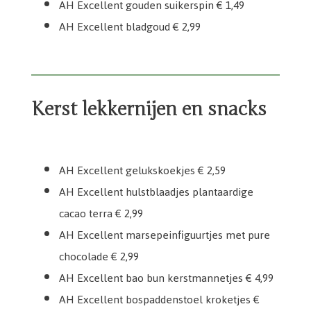
AH Excellent gouden suikerspin € 1,49
AH Excellent bladgoud € 2,99
Kerst lekkernijen en snacks
AH Excellent Marsepeinfiguurtjes met pure chocolade
AH Excellent hulstblaadjes plantaardige cacao terra
AH Excellent bao bun kerstmannetjes
AH Excellent bospaddenstoel kroketjes
AH Excellent gelukskoekjes
AH Excellent gelukskoekjes € 2,59
AH Excellent hulstblaadjes plantaardige
cacao terra € 2,99
AH Excellent marsepeinfiguurtjes met pure
chocolade € 2,99
AH Excellent bao bun kerstmannetjes € 4,99
AH Excellent bospaddenstoel kroketjes €