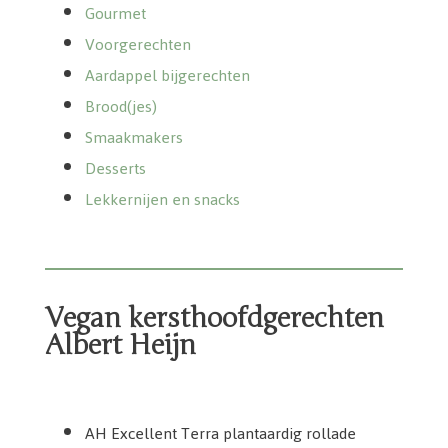
Gourmet
Voorgerechten
Aardappel bijgerechten
Brood(jes)
Smaakmakers
Desserts
Lekkernijen en snacks
Vegan kersthoofdgerechten
Albert Heijn
AH Excellent Terra plantaardig rollade cranbery appel
AH Excellent Terra paddenstoelen wellington truffel
AH Excellent Terra plantaardige pompoensteak
AH Excellent Terra bietstuk dry-aged
AH Excellent Vegan roast Italiaans
AH Excellent Terra plantaardig rollade