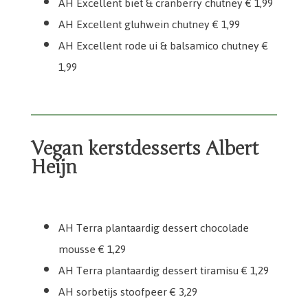
AH Excellent biet & cranberry chutney € 1,99
AH Excellent gluhwein chutney € 1,99
AH Excellent rode ui & balsamico chutney €
1,99
Vegan kerstdesserts Albert
Heijn
AH Terra plantaardig dessert chocolade mousse
AH Terra plantaardig dessert tiramisu
AH Excellent gouden suikerspin
AH sorbetijs stoofpeer
AH Terra plantaardig dessert chocolade
mousse € 1,29
AH Terra plantaardig dessert tiramisu € 1,29
AH sorbetijs stoofpeer € 3,29