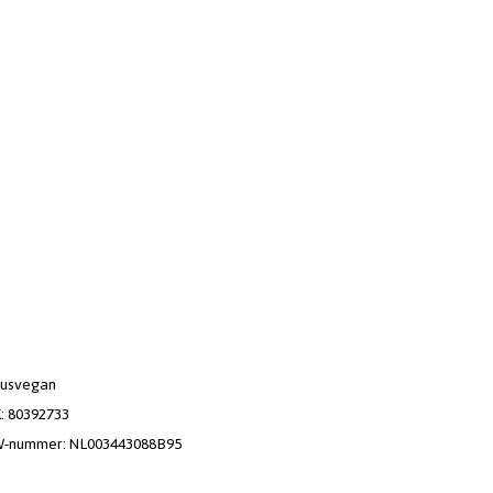
usvegan
: 80392733
-nummer: NL003443088B95