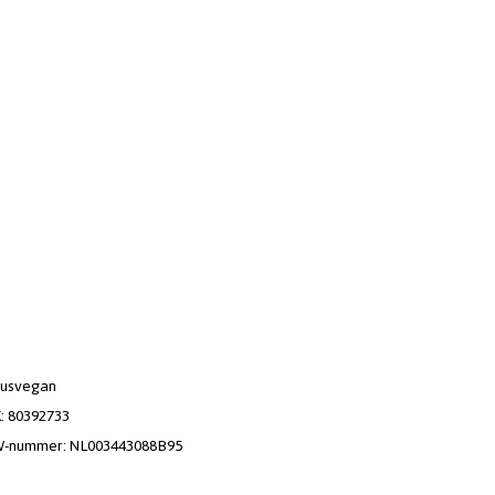
usvegan
: 80392733
-nummer: NL003443088B95