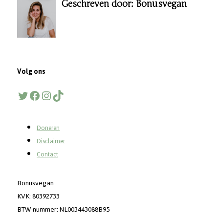
Geschreven door: Bonusvegan
Volg ons
Twitter
Facebook
Instagram
TikTok
Doneren
Disclaimer
Contact
Bonusvegan
KVK: 80392733
BTW-nummer: NL003443088B95