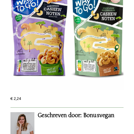
€ 2,24
Geschreven door: Bonusvegan