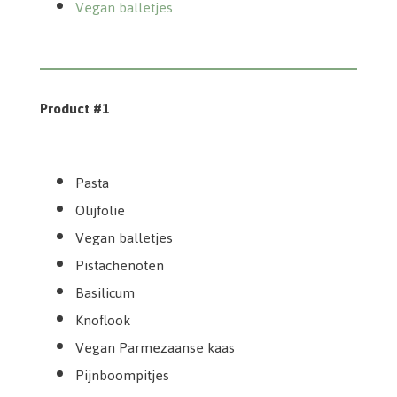
Vegan balletjes
Product #1
Farchioni Olijfolie extra virgin classico
Dreamfarm Plantaardige mozzarella
AH Biologisch Pistache noten
AH Biologisch Farfalle
Willicroft Italian aged
Lidl vegan balletjes
Pijnboompitten
Basilicumplant
Knoflook
Rucola
Pasta
Olijfolie
Vegan balletjes
Pistachenoten
Basilicum
Knoflook
Vegan Parmezaanse kaas
Pijnboompitjes