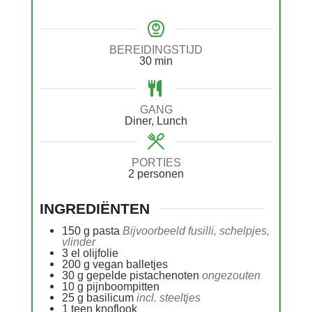
BEREIDINGSTIJD
30
min
GANG
Diner, Lunch
PORTIES
2
personen
INGREDIËNTEN
150
g
pasta
Bijvoorbeeld fusilli, schelpjes,
vlinder
3
el
olijfolie
200
g
vegan balletjes
30
g
gepelde pistachenoten
ongezouten
10
g
pijnboompitten
25
g
basilicum
incl. steeltjes
1
teen
knoflook