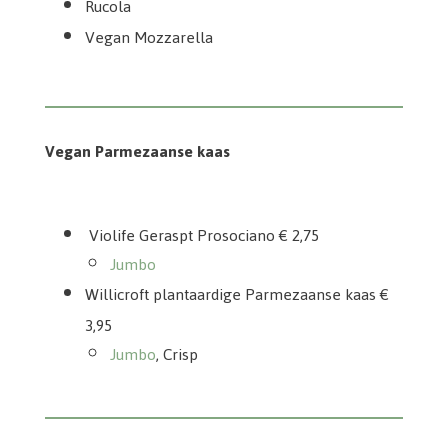
Rucola
Vegan Mozzarella
Vegan Parmezaanse kaas
Violife Geraspt Prosociano
Willicroft Italian aged
Violife Geraspt Prosociano € 2,75
Jumbo
Willicroft plantaardige Parmezaanse kaas €
3,95
Jumbo
, Crisp