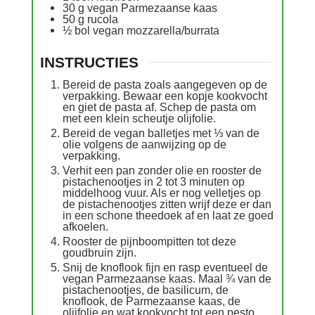
30
g
vegan Parmezaanse kaas
50
g
rucola
½
bol
vegan mozzarella/burrata
INSTRUCTIES
Bereid de pasta zoals aangegeven op de
verpakking. Bewaar een kopje kookvocht
en giet de pasta af. Schep de pasta om
met een klein scheutje olijfolie.
Bereid de vegan balletjes met ⅓ van de
olie volgens de aanwijzing op de
verpakking.
Verhit een pan zonder olie en rooster de
pistachenootjes in 2 tot 3 minuten op
middelhoog vuur. Als er nog velletjes op
de pistachenootjes zitten wrijf deze er dan
in een schone theedoek af en laat ze goed
afkoelen.
Rooster de pijnboompitten tot deze
goudbruin zijn.
Snij de knoflook fijn en rasp eventueel de
vegan Parmezaanse kaas. Maal ¾ van de
pistachenootjes, de basilicum, de
knoflook, de Parmezaanse kaas, de
olijfolie en wat kookvocht tot een pesto.