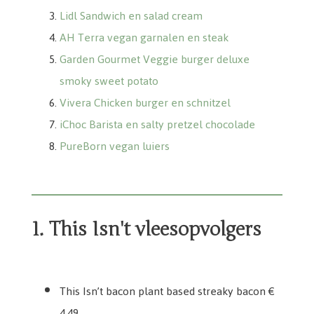
Lidl Sandwich en salad cream
AH Terra vegan garnalen en steak
Garden Gourmet Veggie burger deluxe
smoky sweet potato
Vivera Chicken burger en schnitzel
iChoc Barista en salty pretzel chocolade
PureBorn vegan luiers
1. This Isn't vleesopvolgers
This Isn't bacon plant based streaky bacon
This Isnt chicken plant based pieces
This Isn't pork plant based sausages
This Isn't beef plant based burgers
This Isn’t bacon plant based streaky bacon €
4,49