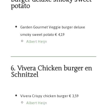
potato
Garden Gourmet Veggie burger deluxe smoky sweet potato
Garden Gourmet Veggie burger deluxe
smoky sweet potato € 4,19
Albert Heijn
6. Vivera Chicken burger en
Schnitzel
Vivera Crispy Chicken burger
Vivera Chicken Schnitzel
Vivera Crispy chicken burger € 3,59
Albert Heijn