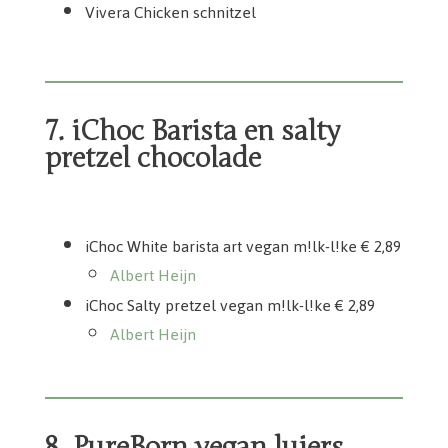
Vivera Chicken schnitzel
7. iChoc Barista en salty
pretzel chocolade
iChoc White barista art vegan m!lk-l!ke
iChoc Salty pretzel vegan m!lk-l!ke
iChoc White barista art vegan m!lk-l!ke € 2,89
Albert Heijn
iChoc Salty pretzel vegan m!lk-l!ke € 2,89
Albert Heijn
8. PureBorn vegan luiers