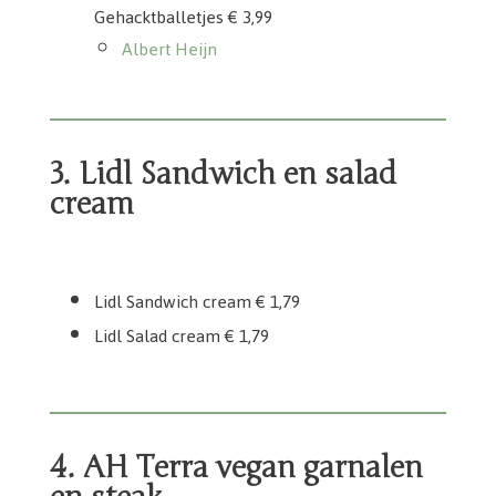
Gehacktballetjes € 3,99
Albert Heijn
3. Lidl Sandwich en salad
cream
Lidl Vemondo Sandwich cream
Lidl Vemondo Salad cream
Lidl Sandwich cream € 1,79
Lidl Salad cream € 1,79
4. AH Terra vegan garnalen